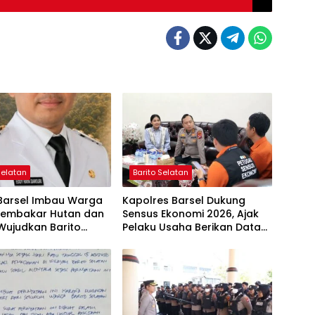
Selatan
Barito Selatan
 Barsel Imbau Warga
Kapolres Barsel Dukung
Membakar Hutan dan
Sensus Ekonomi 2026, Ajak
Wujudkan Barito
Pelaku Usaha Berikan Data
n Bebas Kabut Asap
yang Jujur