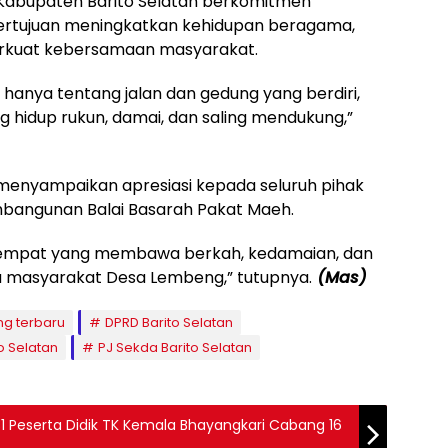
 Kabupaten Barito Selatan berkomitmen
rtujuan meningkatkan kehidupan beragama,
rkuat kebersamaan masyarakat.
 hanya tentang jalan dan gedung yang berdiri,
g hidup rukun, damai, dan saling mendukung,”
i menyampaikan apresiasi kepada seluruh pihak
mbangunan Balai Basarah Pakat Maeh.
di tempat yang membawa berkah, kedamaian, dan
a masyarakat Desa Lembeng,” tutupnya.
(Mas)
ng terbaru
DPRD Barito Selatan
o Selatan
PJ Sekda Barito Selatan
31 Peserta Didik TK Kemala Bhayangkari Cabang 16