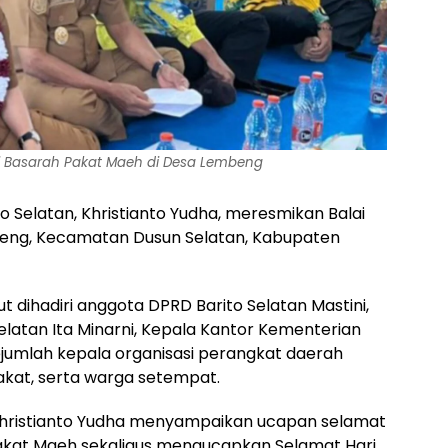
ai Basarah Pakat Maeh di Desa Lembeng
o Selatan, Khristianto Yudha, meresmikan Balai
beng, Kecamatan Dusun Selatan, Kabupaten
t dihadiri anggota DPRD Barito Selatan Mastini,
elatan Ita Minarni, Kepala Kantor Kementerian
sejumlah kepala organisasi perangkat daerah
kat, serta warga setempat.
Khristianto Yudha menyampaikan ucapan selamat
Pakat Maeh sekaligus mengucapkan Selamat Hari