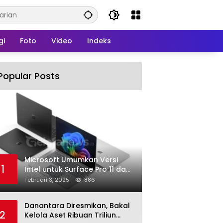
gi
Foto
Video
Indeks
Popular Posts
Microsoft Umumkan Versi
1
Intel untuk Surface Pro 11 dan
Surface Laptop 7
Februari 3, 2025
886
Danantara Diresmikan, Bakal
2
Kelola Aset Ribuan Triliun