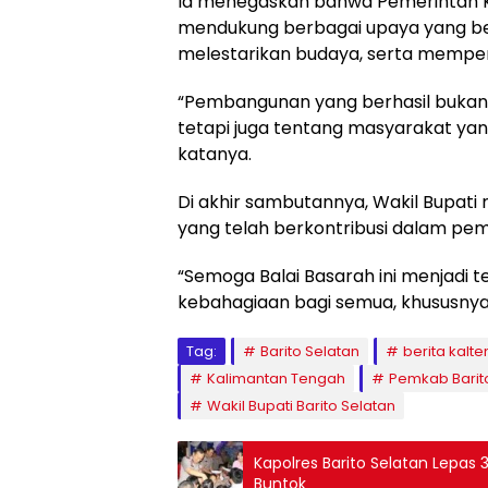
‎‎Ia menegaskan bahwa Pemerintah
mendukung berbagai upaya yang be
melestarikan budaya, serta mempe
‎‎“Pembangunan yang berhasil bukan
tetapi juga tentang masyarakat yan
katanya.
‎Di akhir sambutannya, Wakil Bupat
yang telah berkontribusi dalam pe
‎‎“Semoga Balai Basarah ini menja
kebahagiaan bagi semua, khususny
Tag:
Barito Selatan
berita kalte
Kalimantan Tengah
Pemkab Barit
Wakil Bupati Barito Selatan
Kapolres Barito Selatan Lepas 
Buntok