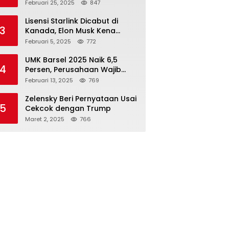
Rupiah dari 7 BUMN
Februari 25, 2025
847
Lisensi Starlink Dicabut di
3
Kanada, Elon Musk Kena
Imbas ‘Perang Dagang’
Februari 5, 2025
772
Trump
UMK Barsel 2025 Naik 6,5
4
Persen, Perusahaan Wajib
Taat
Februari 13, 2025
769
Zelensky Beri Pernyataan Usai
5
Cekcok dengan Trump
Maret 2, 2025
766