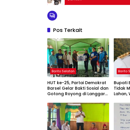
Pos Terkait
Barito Selatan
Barito 
HUT ke-25, Partai Demokrat
Bupati
Barsel Gelar Bakti Sosial dan
Tidak 
Gotong Royong di Langgar
Lahan, 
Nurul Ashfiya
Selata