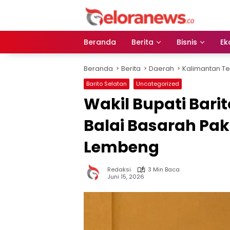
Langsung
ke
konten
Beranda
Berita
Bisnis
Ek
Beranda
Berita
Daerah
Kalimantan T
Barito Selatan
Uncategorized
Wakil Bupati Bari
Balai Basarah Pak
Lembeng
Redaksi
3 Min Baca
Juni 15, 2026