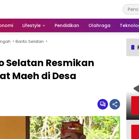
onomi
Lifestyle
Pendidikan
Olahraga
Teknolo
engah
Barito Selatan
to Selatan Resmikan
at Maeh di Desa