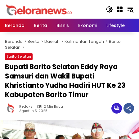
Langsung
ke
konten
Beranda
Berita
Bisnis
Ekonomi
Lifestyle
Pe
Beranda
Berita
Daerah
Kalimantan Tengah
Barito
Selatan
Barito Selatan
Bupati Barito Selatan Eddy Raya
Samsuri dan Wakil Bupati
Khristianto Yudha Hadiri HUT Ke 23
Kabupaten Barito Timur
Redaksi
2 Min Baca
Agustus 5, 2025