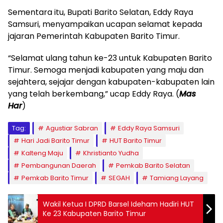
Sementara itu, Bupati Barito Selatan, Eddy Raya
Samsuri, menyampaikan ucapan selamat kepada
jajaran Pemerintah Kabupaten Barito Timur.
“Selamat ulang tahun ke-23 untuk Kabupaten Barito
Timur. Semoga menjadi kabupaten yang maju dan
sejahtera, sejajar dengan kabupaten-kabupaten lain
yang telah berkembang,” ucap Eddy Raya. (
Mas
Har
)
Tag:
Agustiar Sabran
Eddy Raya Samsuri
Hari Jadi Barito Timur
HUT Barito Timur
Kalteng Maju
Khristianto Yudha
Pembangunan Daerah
Pemkab Barito Selatan
Pemkab Barito Timur
SEGAH
Tamiang Layang
Wakil Ketua I DPRD Barsel Ideham Hadiri HUT
Ke 23 Kabupaten Barito Timur