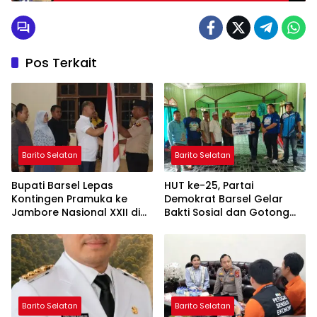
Pos Terkait
Barito Selatan
Barito Selatan
Bupati Barsel Lepas
HUT ke-25, Partai
Kontingen Pramuka ke
Demokrat Barsel Gelar
Jambore Nasional XXII di
Bakti Sosial dan Gotong
Cibubur
Royong di Langgar Nurul
Ashfiya
Barito Selatan
Barito Selatan