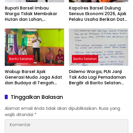
Bupati Barsel Imbau
Kapolres Barsel Dukung
Warga Tidak Membakar
Sensus Ekonomi 2026, Ajak
Hutan dan Lahan,
Pelaku Usaha Berikan Data
Wujudkan Barito Selatan
yang Jujur
Bebas Kabut Asap
Barito Selatan
Barito Selatan
Wabup Barsel Ajak
Didemo Warga, PLN Janji
Generasi Muda Jaga Adat
Tak Ada Lagi Pemadaman
dan Budaya di Tengah
Bergilir di Barito Selatan
Perubahan Zaman
Mulai 5 Agustus
Tinggalkan Balasan
Alamat email Anda tidak akan dipublikasikan.
Ruas yang
wajib ditandai
*