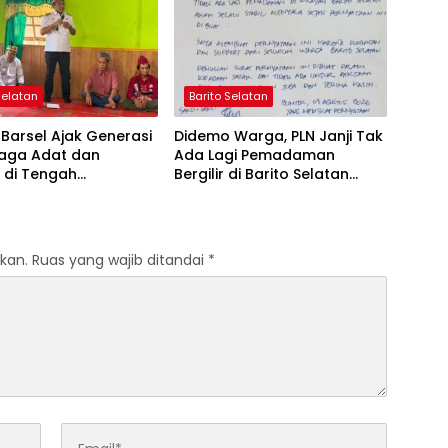
Selatan
Barito Selatan
Barsel Ajak Generasi
Didemo Warga, PLN Janji Tak
aga Adat dan
Ada Lagi Pemadaman
 di Tengah
Bergilir di Barito Selatan
han Zaman
Mulai 5 Agustus
kan.
Ruas yang wajib ditandai
*