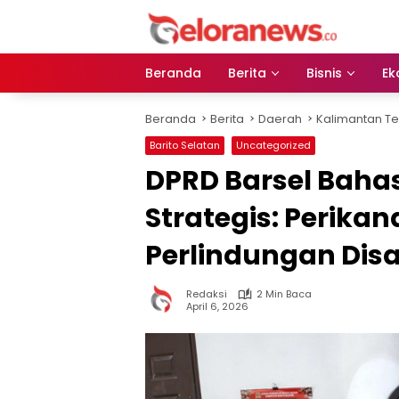
Langsung
ke
konten
Beranda
Berita
Bisnis
Ek
Beranda
Berita
Daerah
Kalimantan T
Barito Selatan
Uncategorized
DPRD Barsel Baha
Strategis: Perika
Perlindungan Disa
Redaksi
2 Min Baca
April 6, 2026