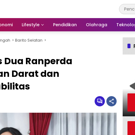
onomi
Lifestyle
Pendidikan
Olahraga
Teknolo
engah
Barito Selatan
s Dua Ranperda
nan Darat dan
bilitas