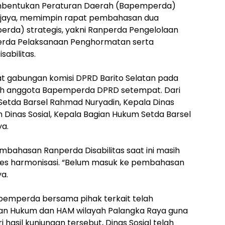
mbentukan Peraturan Daerah (Bapemperda)
 Wijaya, memimpin rapat pembahasan dua
rda) strategis, yakni Ranperda Pengelolaan
perda Pelaksanaan Penghormatan serta
abilitas.
pat gabungan komisi DPRD Barito Selatan pada
uruh anggota Bapemperda DPRD setempat. Dari
 I Setda Barsel Rahmad Nuryadin, Kepala Dinas
 Dinas Sosial, Kepala Bagian Hukum Setda Barsel
ya.
embahasan Ranperda Disabilitas saat ini masih
ses harmonisasi. “Belum masuk ke pembahasan
a.
pemperda bersama pihak terkait telah
an Hukum dan HAM wilayah Palangka Raya guna
ri hasil kunjungan tersebut, Dinas Sosial telah