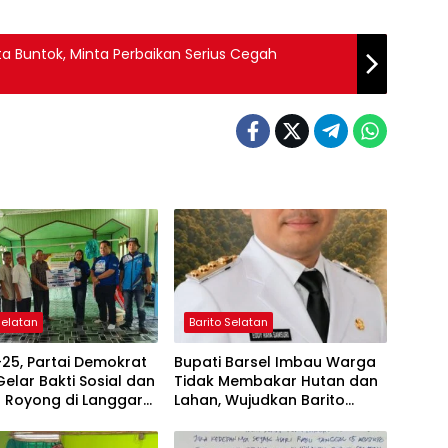
ta Buntok, Minta Perbaikan Serius Cegah
Selatan
Barito Selatan
25, Partai Demokrat
Bupati Barsel Imbau Warga
Gelar Bakti Sosial dan
Tidak Membakar Hutan dan
 Royong di Langgar
Lahan, Wujudkan Barito
shfiya
Selatan Bebas Kabut Asap