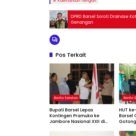
Kalimantan Tengah
DPRD Barsel Soroti Drainase Ko
Genangan
Pos Terkait
Barito Selatan
Barito 
Bupati Barsel Lepas
HUT ke-
Kontingen Pramuka ke
Barsel 
Jambore Nasional XXII di
Gotong
Cibubur
Nurul A