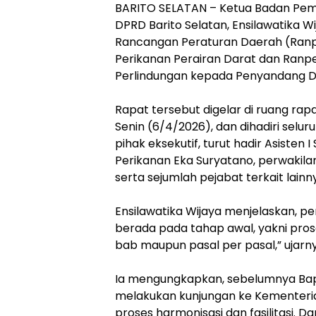
BARITO SELATAN – Ketua Badan Pe
DPRD Barito Selatan, Ensilawatika
Rancangan Peraturan Daerah (Ranpe
Perikanan Perairan Darat dan Ran
Perlindungan kepada Penyandang Dis
‎Rapat tersebut digelar di ruang ra
Senin (6/4/2026), dan dihadiri sel
pihak eksekutif, turut hadir Asisten
Perikanan Eka Suryatano, perwakilan
serta sejumlah pejabat terkait lainn
‎Ensilawatika Wijaya menjelaskan, p
berada pada tahap awal, yakni pro
bab maupun pasal per pasal,” ujarny
‎Ia mengungkapkan, sebelumnya Ba
melakukan kunjungan ke Kementeri
proses harmonisasi dan fasilitasi. Da