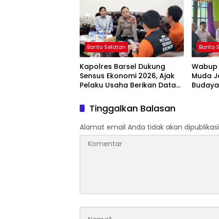
Barito Selatan
Barito 
Kapolres Barsel Dukung
Wabup 
Sensus Ekonomi 2026, Ajak
Muda J
Pelaku Usaha Berikan Data
Budaya
yang Jujur
Peruba
Tinggalkan Balasan
Alamat email Anda tidak akan dipublikasi