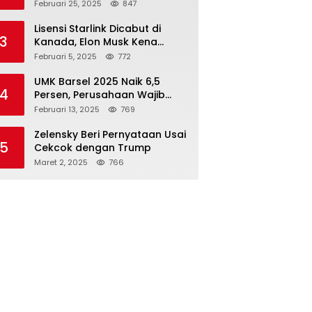
Rupiah dari 7 BUMN
Februari 25, 2025
847
Lisensi Starlink Dicabut di
3
Kanada, Elon Musk Kena
Imbas ‘Perang Dagang’
Februari 5, 2025
772
Trump
UMK Barsel 2025 Naik 6,5
4
Persen, Perusahaan Wajib
Taat
Februari 13, 2025
769
Zelensky Beri Pernyataan Usai
5
Cekcok dengan Trump
Maret 2, 2025
766