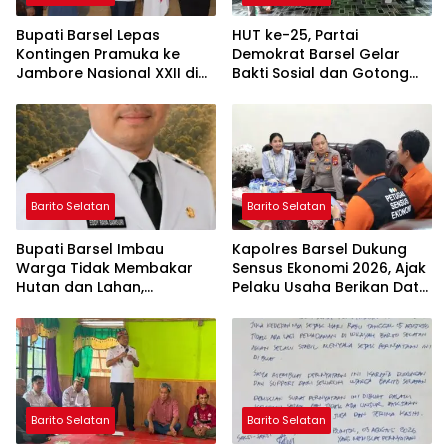
Bupati Barsel Lepas
HUT ke-25, Partai
Kontingen Pramuka ke
Demokrat Barsel Gelar
Jambore Nasional XXII di
Bakti Sosial dan Gotong
Cibubur
Royong di Langgar Nurul
Ashfiya
Barito Selatan
Barito Selatan
Bupati Barsel Imbau
Kapolres Barsel Dukung
Warga Tidak Membakar
Sensus Ekonomi 2026, Ajak
Hutan dan Lahan,
Pelaku Usaha Berikan Data
Wujudkan Barito Selatan
yang Jujur
Bebas Kabut Asap
Barito Selatan
Barito Selatan