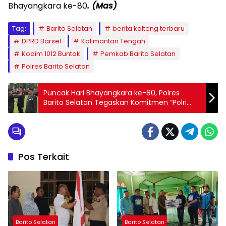
Bhayangkara ke-80
. (Mas)
Tag:
Barito Selatan
berita kalteng terbaru
DPRD Barsel
Kalimantan Tengah
Kodim 1012 Buntok
Pemkab Barito Selatan
Polres Barito Selatan
Puncak Hari Bhayangkara ke-80, Polres
Barito Selatan Tegaskan Komitmen “Polri
untuk Masyarakat”
Pos Terkait
Barito Selatan
Barito Selatan