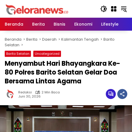
Langsung
ke
konten
Beranda
Berita
Bisnis
Ekonomi
Lifestyle
Pe
Beranda
Berita
Daerah
Kalimantan Tengah
Barito
Selatan
Barito Selatan
Uncategorized
Menyambut Hari Bhayangkara Ke-
80 Polres Barito Selatan Gelar Doa
Bersama Lintas Agama
Redaksi
2 Min Baca
Juni 30, 2026