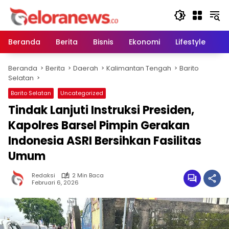
Langsung
ke
konten
Beranda
Berita
Bisnis
Ekonomi
Lifestyle
Pe
Beranda
Berita
Daerah
Kalimantan Tengah
Barito
Selatan
Barito Selatan
Uncategorized
Tindak Lanjuti Instruksi Presiden,
Kapolres Barsel Pimpin Gerakan
Indonesia ASRI Bersihkan Fasilitas
Umum
Redaksi
2 Min Baca
Februari 6, 2026