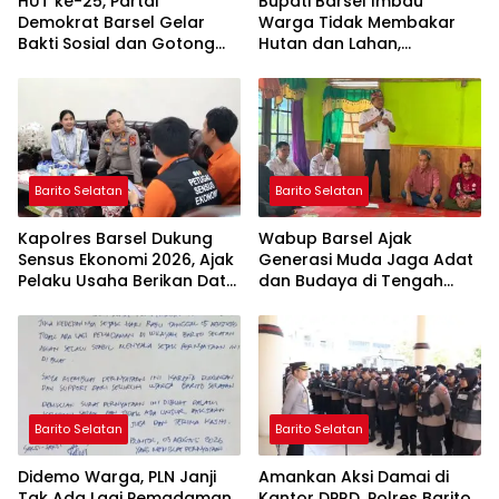
HUT ke-25, Partai
Bupati Barsel Imbau
Demokrat Barsel Gelar
Warga Tidak Membakar
Bakti Sosial dan Gotong
Hutan dan Lahan,
Royong di Langgar Nurul
Wujudkan Barito Selatan
Ashfiya
Bebas Kabut Asap
Barito Selatan
Barito Selatan
Kapolres Barsel Dukung
Wabup Barsel Ajak
Sensus Ekonomi 2026, Ajak
Generasi Muda Jaga Adat
Pelaku Usaha Berikan Data
dan Budaya di Tengah
yang Jujur
Perubahan Zaman
Barito Selatan
Barito Selatan
Didemo Warga, PLN Janji
Amankan Aksi Damai di
Tak Ada Lagi Pemadaman
Kantor DPRD, Polres Barito