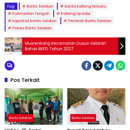
Tag:
Barito Selatan
berita kalteng terbaru
Kalimantan Tengah
Kalteng Update
kapolres barito selatan
Pemkab Barito Selatan
Polres Barito Selatan
Musrenbang Kecamatan Dusun Selatan
Bahas RKPD Tahun 2027
Pos Terkait
Barito Selatan
Barito Selatan