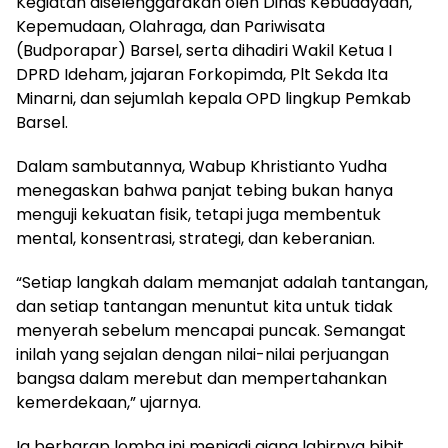
Kegiatan diselenggarakan oleh Dinas Kebudayaan,
Kepemudaan, Olahraga, dan Pariwisata
(Budporapar) Barsel, serta dihadiri Wakil Ketua I
DPRD Ideham, jajaran Forkopimda, Plt Sekda Ita
Minarni, dan sejumlah kepala OPD lingkup Pemkab
Barsel.
Dalam sambutannya, Wabup Khristianto Yudha
menegaskan bahwa panjat tebing bukan hanya
menguji kekuatan fisik, tetapi juga membentuk
mental, konsentrasi, strategi, dan keberanian.
“Setiap langkah dalam memanjat adalah tantangan,
dan setiap tantangan menuntut kita untuk tidak
menyerah sebelum mencapai puncak. Semangat
inilah yang sejalan dengan nilai-nilai perjuangan
bangsa dalam merebut dan mempertahankan
kemerdekaan,” ujarnya.
Ia berharap lomba ini menjadi ajang lahirnya bibit