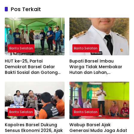
Pos Terkait
Barito Selatan
Barito Selatan
HUT ke-25, Partai
Bupati Barsel Imbau
Demokrat Barsel Gelar
Warga Tidak Membakar
Bakti Sosial dan Gotong
Hutan dan Lahan,
Royong di Langgar Nurul
Wujudkan Barito Selatan
Ashfiya
Bebas Kabut Asap
Barito Selatan
Barito Selatan
Kapolres Barsel Dukung
Wabup Barsel Ajak
Sensus Ekonomi 2026, Ajak
Generasi Muda Jaga Adat