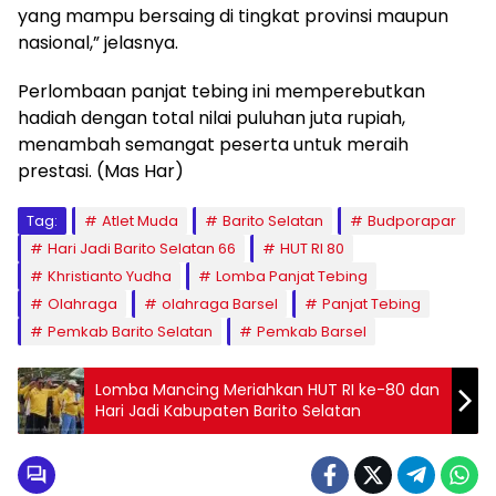
yang mampu bersaing di tingkat provinsi maupun
nasional,” jelasnya.
Perlombaan panjat tebing ini memperebutkan
hadiah dengan total nilai puluhan juta rupiah,
menambah semangat peserta untuk meraih
prestasi. (Mas Har)
Tag:
Atlet Muda
Barito Selatan
Budporapar
Hari Jadi Barito Selatan 66
HUT RI 80
Khristianto Yudha
Lomba Panjat Tebing
Olahraga
olahraga Barsel
Panjat Tebing
Pemkab Barito Selatan
Pemkab Barsel
Lomba Mancing Meriahkan HUT RI ke-80 dan
Hari Jadi Kabupaten Barito Selatan