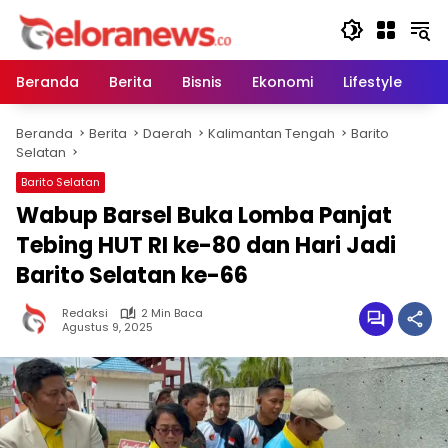
Langsung
ke
konten
Beranda
Berita
Bisnis
Ekonomi
Lifestyle
Pe
Beranda
Berita
Daerah
Kalimantan Tengah
Barito
Selatan
Barito Selatan
Wabup Barsel Buka Lomba Panjat
Tebing HUT RI ke-80 dan Hari Jadi
Barito Selatan ke-66
Redaksi
2 Min Baca
Agustus 9, 2025