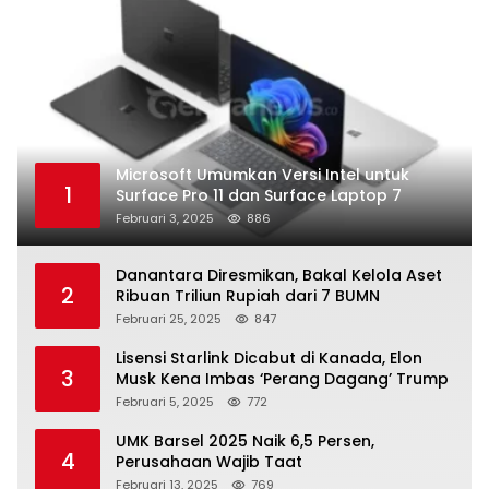
Microsoft Umumkan Versi Intel untuk
1
Surface Pro 11 dan Surface Laptop 7
Februari 3, 2025
886
Danantara Diresmikan, Bakal Kelola Aset
2
Ribuan Triliun Rupiah dari 7 BUMN
Februari 25, 2025
847
Lisensi Starlink Dicabut di Kanada, Elon
3
Musk Kena Imbas ‘Perang Dagang’ Trump
Februari 5, 2025
772
UMK Barsel 2025 Naik 6,5 Persen,
4
Perusahaan Wajib Taat
Februari 13, 2025
769