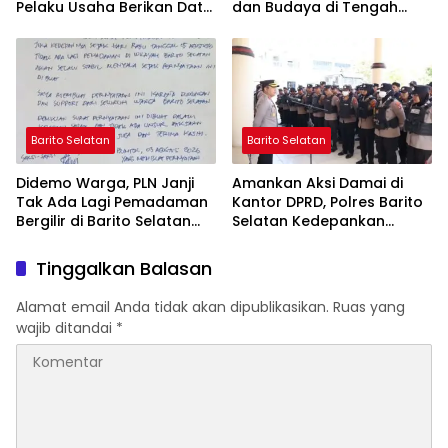
Pelaku Usaha Berikan Data
dan Budaya di Tengah
yang Jujur
Perubahan Zaman
Barito Selatan
Barito Selatan
Didemo Warga, PLN Janji
Amankan Aksi Damai di
Tak Ada Lagi Pemadaman
Kantor DPRD, Polres Barito
Bergilir di Barito Selatan
Selatan Kedepankan
Mulai 5 Agustus
Pendekatan Humanis
Tinggalkan Balasan
Alamat email Anda tidak akan dipublikasikan.
Ruas yang
wajib ditandai
*